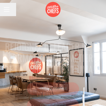
Partager la page
MENU CARRIÈRE
REJOIGNEZ LE LEADER DE LA
FORMATION AUX MÉTIERS
DE LA MAIN ET DE L'HUMAIN.
Utilisez Connect
Offres d'emploi