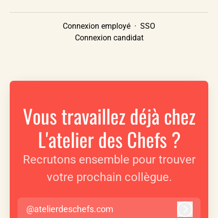
Connexion employé
·
SSO
Connexion candidat
Vous travaillez déjà chez
L'atelier des Chefs ?
Recrutons ensemble pour trouver
votre prochain collègue.
@atelierdeschefs.com
Connexi