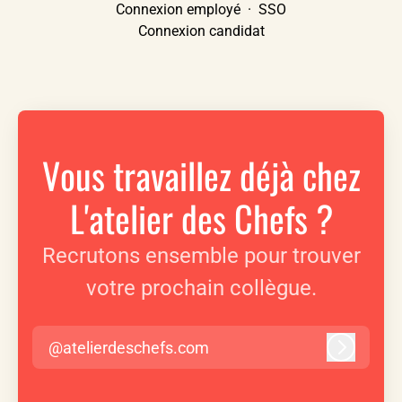
Connexion employé
·
SSO
Connexion candidat
Vous travaillez déjà chez
L'atelier des Chefs ?
Recrutons ensemble pour trouver
votre prochain collègue.
@atelierdeschefs.com
Connexi