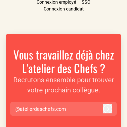
Connexion employé
·
SSO
Connexion candidat
Vous travaillez déjà chez
L'atelier des Chefs ?
Recrutons ensemble pour trouver
votre prochain collègue.
@atelierdeschefs.com
Connexi