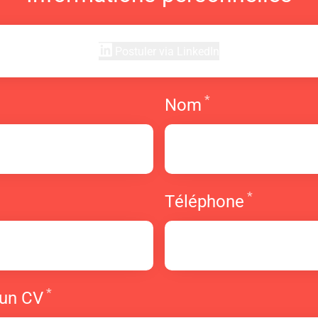
Postuler via LinkedIn
*
Requis
Requis
Nom
*
equis
Requis
Téléphone
*
Requis
 un CV