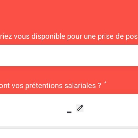
iez vous disponible pour une prise de pos
*
Requis
ont vos prétentions salariales ?
-