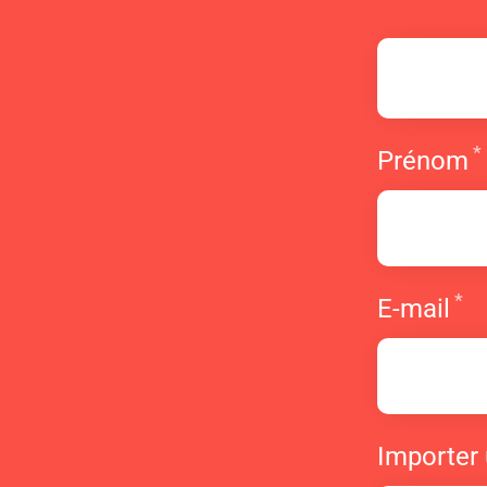
*
Prénom
*
R
E-mail
Importer